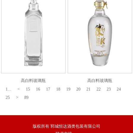
高白料玻璃瓶
高白料玻璃瓶
1...
<
15
16
17
18
19
20
21
22
23
24
25
>
89
版权所有 郓城恒达酒类包装有限公司