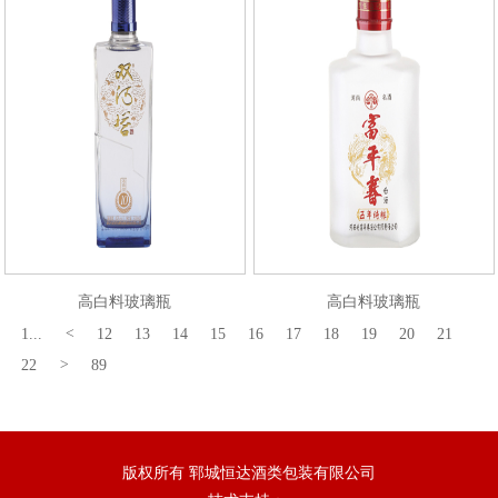
高白料玻璃瓶
高白料玻璃瓶
1...
<
12
13
14
15
16
17
18
19
20
21
22
>
89
版权所有 郓城恒达酒类包装有限公司