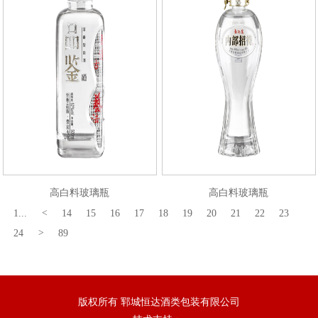
高白料玻璃瓶
高白料玻璃瓶
1...
<
14
15
16
17
18
19
20
21
22
23
24
>
89
版权所有 郓城恒达酒类包装有限公司