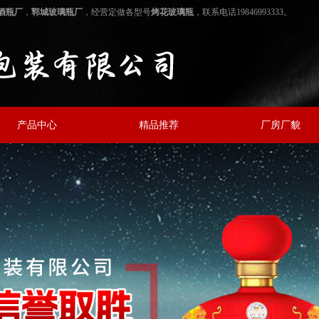
酒瓶厂
，
郓城玻璃瓶厂
，经营定做各型号
烤花玻璃瓶
，联系电话19846993333。
产品中心
精品推荐
厂房厂貌